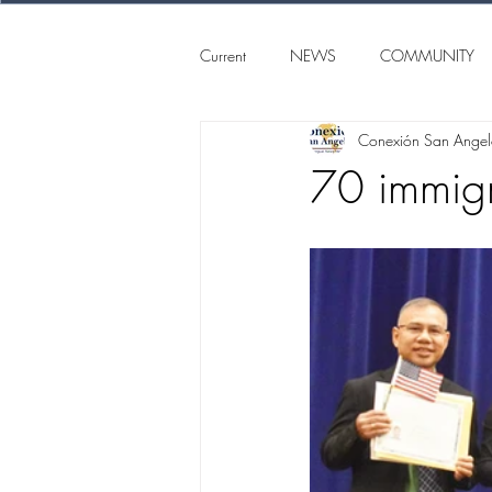
Current
NEWS
COMMUNITY
Conexión San Ange
SAN ANGELO
CONEXION S
70 immigr