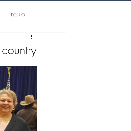
DEL RIO
 country