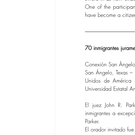
One of the participa
have become a citizen
70 inmigrantes juram
Conexión San Ángelo
San Ángelo, Texas – I
Unidos de América 
Universidad Estatal A
El juez John R. Park
inmigrantes a excepc
Parker.
El orador invitado fu