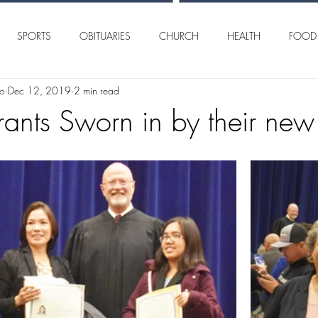
SPORTS
OBITUARIES
CHURCH
HEALTH
FOOD
lo
Dec 12, 2019
2 min read
AN ANGELO
INTERNATIONAL
CRIME
ants Sworn in by their new