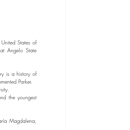
United States of 
t Angelo State 
 is a history of 
mmented Parker.
sity.
nd the youngest 
ría Magdalena, 