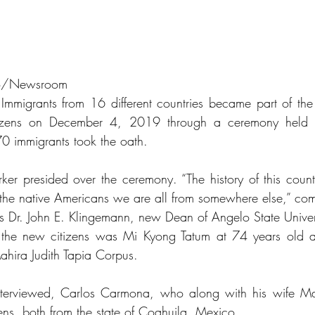
lo/Newsroom
mmigrants from 16 different countries became part of the 
izens on December 4, 2019 through a ceremony held a
 70 immigrants took the oath.
ker presided over the ceremony. “The history of this country
 the native Americans we are all from somewhere else,” co
 Dr. John E. Klingemann, new Dean of Angelo State Univer
 the new citizens was Mi Kyong Tatum at 74 years old a
hira Judith Tapia Corpus.
terviewed, Carlos Carmona, who along with his wife Ma
ens, both from the state of Coahuila, Mexico.