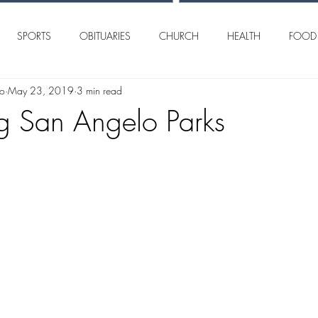
SPORTS
OBITUARIES
CHURCH
HEALTH
FOOD
lo
May 23, 2019
3 min read
AN ANGELO
INTERNATIONAL
CRIME
ng San Angelo Parks