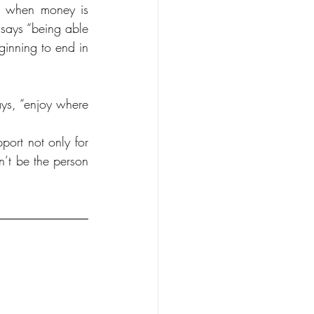
e when money is 
says “being able 
inning to end in 
ys, “enjoy where 
ort not only for 
n’t be the person 