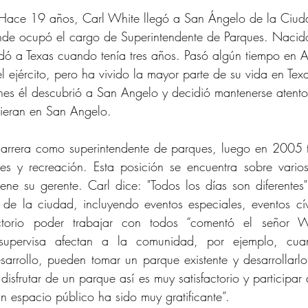
ce 19 años, Carl White llegó a San Ángelo de la Ciud
nde ocupó el cargo de Superintendente de Parques. Nacido
dó a Texas cuando tenía tres años. Pasó algún tiempo en
del ejército, pero ha vivido la mayor parte de su vida en Te
nes él descubrió a San Angelo y decidió mantenerse atento
rieran en San Angelo.
arrera como superintendente de parques, luego en 2005 t
es y recreación. Esta posición se encuentra sobre varios
ne su gerente. Carl dice: "Todos los días son diferentes".
e la ciudad, incluyendo eventos especiales, eventos cívi
ctorio poder trabajar con todos “comentó el señor Wh
supervisa afectan a la comunidad, por ejemplo, cua
sarrollo, pueden tomar un parque existente y desarrollarlo
disfrutar de un parque así es muy satisfactorio y participar d
n espacio público ha sido muy gratificante”.