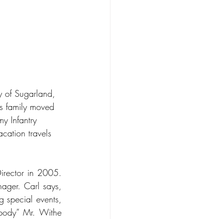
 of Sugarland, 
is family moved 
y Infantry 
acation travels 
irector in 2005. 
ager. Carl says, 
g special events, 
ybody” Mr. Withe 