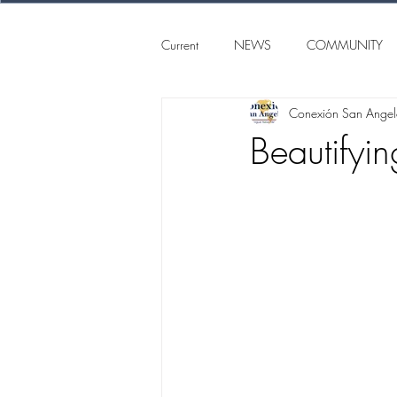
Current
NEWS
COMMUNITY
Conexión San Ange
SAN ANGELO
CONEXION S
Beautifyi