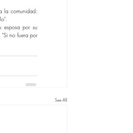
 a la comunidad: 
o". 
 esposa por su 
"Si no fuera por 
See All