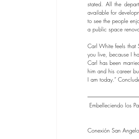
stated. All the depa
available for develop
to see the people enjo
a public space renova
Carl White feels that
you live, because I ha
Carl has been married
him and his career but 
I am today.” Conclud
 Embelleciendo los 
Conexión San Angelo