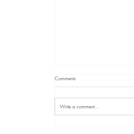
Comments
Write a comment...
Blackshear Heights celebrates
7 years in the community