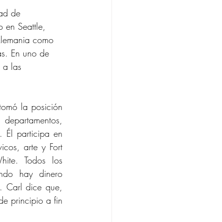
ad de 
 en Seattle, 
 Alemania como 
xas. En uno de 
 a las 
omó la posición 
 departamentos, 
 Él participa en 
cos, arte y Fort 
ite. Todos los 
ndo hay dinero 
. Carl dice que, 
e principio a fin 