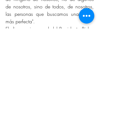
de nosotros, sino de todos, de nosotros, 
las personas que buscamos una unión 
más perfecta".
El discurso inaugural del Presidente Biden 
se refirió brevemente a "un virus que 
ocurre una vez en un siglo", los millones 
de empleos perdidos y un "llamado a la 
justicia racial".
Para restaurar el alma de Estados Unidos, 
Biden dijo que se requieren más que solo 
palabras, se requiere "unidad".
“Hoy, en este día de enero, (20) mi alma 
entera está en esto, uniendo a Estados 
Unidos, uniendo a nuestro pueblo. Y pido 
a todos los estadounidenses que se unan 
a mí en esta causa ".
NEWS