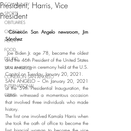
President, Harris, Vice
COMMUNITY
SPORTS
President
OBITUARIES
CHURCH
 Conexión San Angelo newsroom, Jim 
Sánchez
HEALTH
FOOD
 Joe Biden Jr. age 78, became the oldest 
DEL RIO
and the 46th President of the United States 
at a swearing-in ceremony held at the U.S. 
SAN ANGELO
Capitol on Tuesday, January 20, 2021.
CONEXION SAN ANGELO
SAN ANGELO – On January 20, 2021 
INTERNATIONAL
at the 59th Presidential Inauguration, the 
nation witnessed a momentous occasion 
CRIME
that involved three individuals who made 
history. 
The first one involved Kamala Harris when 
she took the oath of office to become the 
first biracial woman to become the vice 