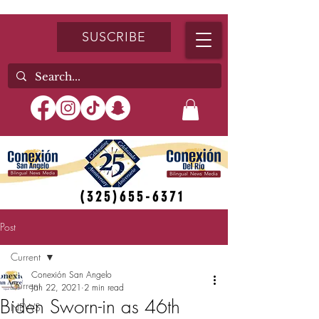
SUSCRIBE
(325)655-6371
Post
Current
Conexión San Angelo
Current
Jan 22, 2021
2 min read
Biden Sworn-in as 46th
NEWS