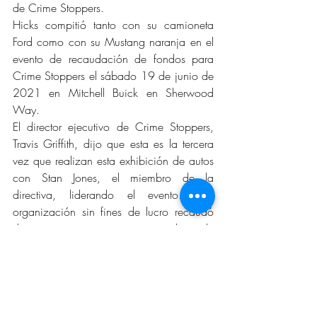
de Crime Stoppers.
Hicks compitió tanto con su camioneta 
Ford como con su Mustang naranja en el 
evento de recaudación de fondos para 
Crime Stoppers el sábado 19 de junio de 
2021 en Mitchell Buick en Sherwood 
Way.
El director ejecutivo de Crime Stoppers, 
Travis Griffith, dijo que esta es la tercera 
vez que realizan esta exhibición de autos 
con Stan Jones, el miembro de la 
directiva, liderando el evento. Esta 
organización sin fines de lucro recaudó 
dinero para anuncios, carteles de 
búsqueda y videos.
"A todo el mundo le encanta un buen 
coche y algunos de los vehículos de alta 
calidad que hay aquí están excelentes”, 
dijo Griffith. "Me gustaría agradecer a 