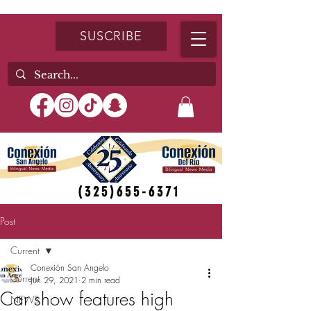
SUSCRIBE
(325)655-6371
Post
Current
Conexión San Angelo
Current
Jun 29, 2021
2 min read
Car show features high
NEWS