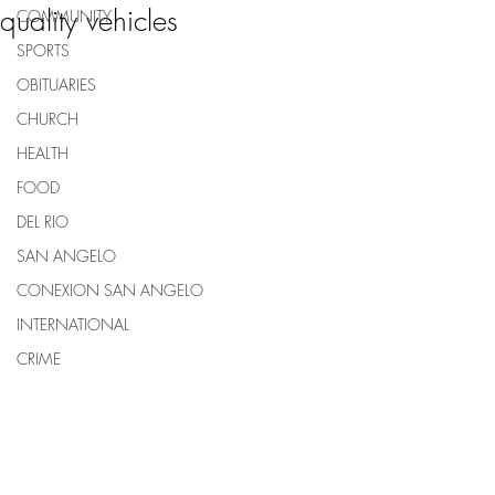
quality vehicles
COMMUNITY
SPORTS
OBITUARIES
CHURCH
HEALTH
FOOD
DEL RIO
SAN ANGELO
CONEXION SAN ANGELO
INTERNATIONAL
CRIME