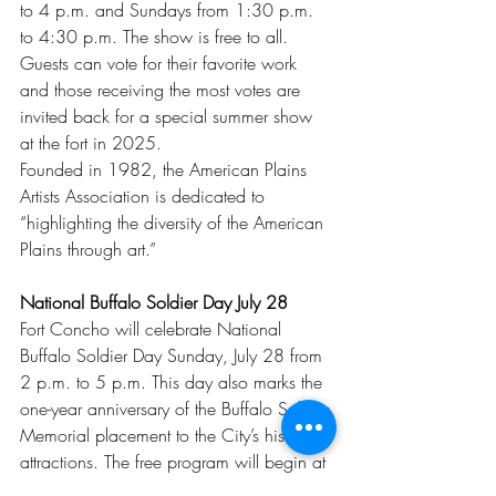
to 4 p.m. and Sundays from 1:30 p.m. 
to 4:30 p.m. The show is free to all. 
Guests can vote for their favorite work 
and those receiving the most votes are 
invited back for a special summer show 
at the fort in 2025.
Founded in 1982, the American Plains 
Artists Association is dedicated to 
“highlighting the diversity of the American 
Plains through art.”
National Buffalo Soldier Day July 28
Fort Concho will celebrate National 
Buffalo Soldier Day Sunday, July 28 from 
2 p.m. to 5 p.m. This day also marks the 
one-year anniversary of the Buffalo Soldier 
Memorial placement to the City’s historical 
attractions. The free program will begin at 
2 p.m. at the Memorial, located across 