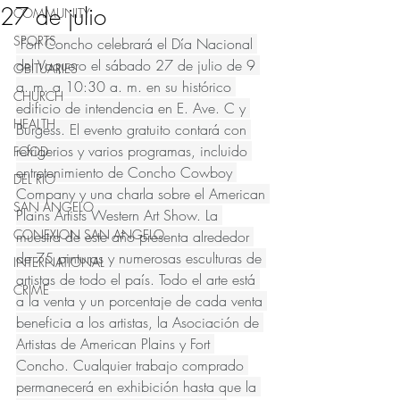
27 de julio
COMMUNITY
SPORTS
 Fort Concho celebrará el Día Nacional 
del Vaquero el sábado 27 de julio de 9 
OBITUARIES
a. m. a 10:30 a. m. en su histórico 
CHURCH
edificio de intendencia en E. Ave. C y 
HEALTH
Burgess. El evento gratuito contará con 
refrigerios y varios programas, incluido 
FOOD
entretenimiento de Concho Cowboy 
DEL RIO
Company y una charla sobre el American 
SAN ANGELO
Plains Artists Western Art Show. La 
CONEXION SAN ANGELO
muestra de este año presenta alrededor 
de 75 pinturas y numerosas esculturas de 
INTERNATIONAL
artistas de todo el país. Todo el arte está 
CRIME
a la venta y un porcentaje de cada venta 
beneficia a los artistas, la Asociación de 
Artistas de American Plains y Fort 
Concho. Cualquier trabajo comprado 
permanecerá en exhibición hasta que la 