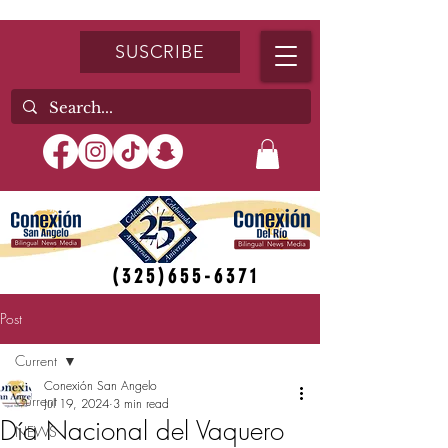
SUSCRIBE
(325)655-6371
Post
Current
Conexión San Angelo
Current
Jul 19, 2024
3 min read
Día Nacional del Vaquero
NEWS