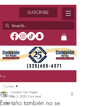
SUSCRIBE
(325)655-6371
Post
Current
Conexión San Angelo
Current
Sep 3, 2020
3 min read
Este año también no se
NEWS