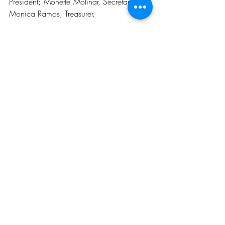
President; Monette Molinar, Secretary; and 
Monica Ramos, Treasurer.
"We have had a lot of support from the 
people, knowing that we plan to talk 
about the families of yesteryear in the city."
“For more than 60 years, the San Angelo 
South Lions Club has hosted the 
celebration of September 15 and 16 
known as Las Fiestas Patrias or the Cry of 
Independence; particularly because it 
commemorates an important day in 
Mexico, which celebrates a large 
population of Mexican descent in San 
Angelo”. Molinar said.
The history has taught us that the Cry of 
Independence was pronounced by the 