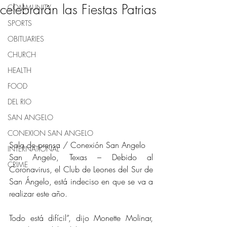
celebrarán las Fiestas Patrias
COMMUNITY
SPORTS
OBITUARIES
CHURCH
HEALTH
FOOD
DEL RIO
SAN ANGELO
CONEXION SAN ANGELO
Sala de prensa / Conexión San Angelo
INTERNATIONAL
San Angelo, Texas – Debido al 
CRIME
Coronavirus, el Club de Leones del Sur de 
San Ángelo, está indeciso en que se va a 
realizar este año.
Todo está difícil”, dijo Monette Molinar, 