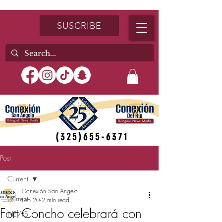
SUSCRIBE
(325)655-6371
Post
Current
Conexión San Angelo
Current
Feb 20
2 min read
Fort Concho celebrará con
NEWS