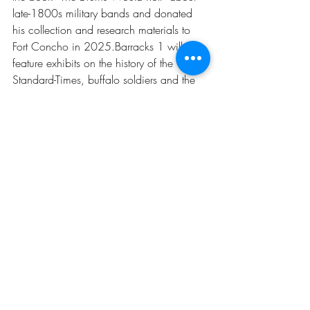
late-1800s military bands and donated 
his collection and research materials to 
Fort Concho in 2025.Barracks 1 will also 
feature exhibits on the history of the 
Standard-Times, buffalo soldiers and the 
Comanches of Texas. Guests may visit the 
West Texas Buffalo Soldier Memorial 
across the street from the fort, as well.Fort 
Concho served as headquarters of the 
famed 10th Cavalry Regiment, whose 
regimental band entertained residents 
from 1875 to 1882. Commander 
Benjamin Grierson strongly supported the 
band, having been a musician before 
joining the army.
For more information, call Fort Concho at 
325-481-2646.