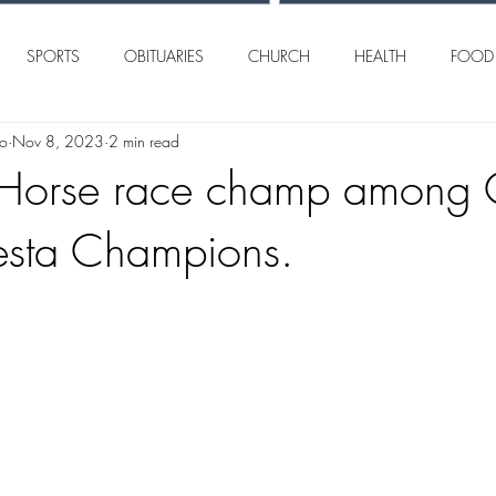
SPORTS
OBITUARIES
CHURCH
HEALTH
FOOD
lo
Nov 8, 2023
2 min read
AN ANGELO
INTERNATIONAL
CRIME
Horse race champ among 
esta Champions.