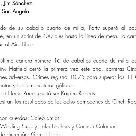
, Jim Sánchez
n San Angelo
do de su caballo cuarto de milla, Party superó al caba
ie, en un sprint de 450 pies hasta la línea de meta. La carr
 al Aire Libre.
ima carrera número 16 de caballos cuarto de milla del
iny Hatfield cerró la primera vez este año, carreras Cinc
es adversas. Grimes registró 10,75 para superar los 11,0
ientos y las temperaturas gélidas.
d Horse Race resultó ser Kaiden Roberts.
stran los resultados de los ocho campeones de Cinch Ropi
on cuerdas: Caleb Smidt
Welding Supply: Luke Leathers y Cannon Coleman
 dirección: Garrett Hale