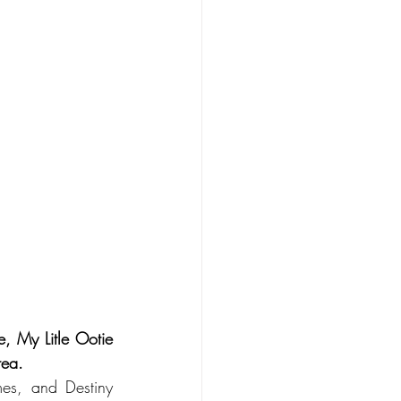
, My Litle Ootie 
rea.
s, and Destiny 