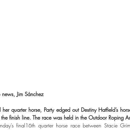
 news, Jim Sánchez
her quarter horse, Party edged out Destiny Hatfield’s horse
o the finish line. The race was held in the Outdoor Roping A
’s final16th quarter horse race between Stacie Grime