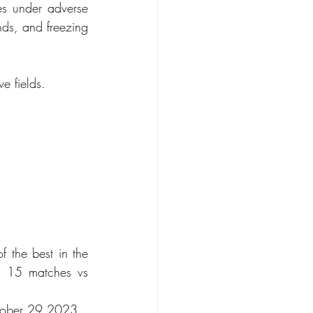
es under adverse 
ds, and freezing 
ve fields.
 the best in the 
 15 matches vs 
tober 29,2023.