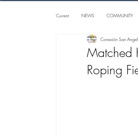
Current
NEWS
COMMUNITY
Conexión San Ange
SAN ANGELO
CONEXION S
Matched 
Roping Fi