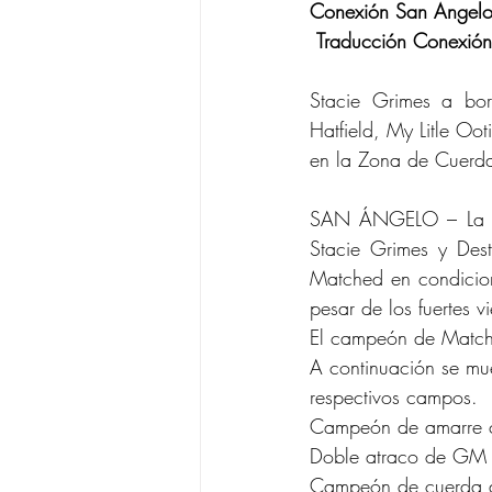
Conexión San Angelo
 Traducción Conexió
Stacie Grimes a bor
Hatfield, My Litle Oot
en la Zona de Cuerdas
SAN ÁNGELO – La últ
Stacie Grimes y Dest
Matched en condicion
pesar de los fuertes v
El campeón de Matche
A continuación se mue
respectivos campos.
Campeón de amarre c
Doble atraco de GM 
Campeón de cuerda de