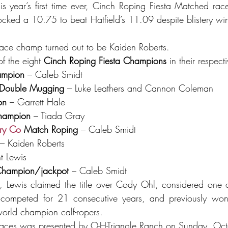
his year’s first time ever, Cinch Roping Fiesta Matched rac
ocked a 10.75 to beat Hatfield’s 11.09 despite blistery win
ce champ turned out to be Kaiden Roberts.
f the eight 
Cinch Roping Fiesta Champions
 in their respecti
ampion
 – Caleb Smidt
Double Mugging
 – Luke Leathers and Cannon Coleman
on
 – Garrett Hale
hampion
 – Tiada Gray
ry Co
 Match Roping
 – Caleb Smidt
 – Kaiden Roberts
t Lewis
 Champion/jackpot
 – Caleb Smidt
 Lewis claimed the title over Cody Ohl, considered one of
 competed for 21 consecutive years, and previously won
world champion calf-ropers.
aces was presented by 
O-H-Triangle Ranch on Sunday, Oc