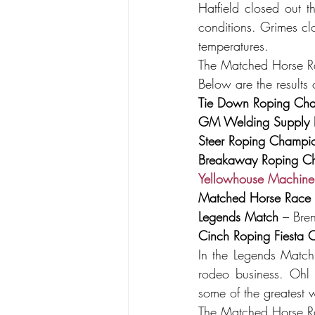
Hatfield closed out t
conditions. Grimes cl
temperatures.
The Matched Horse Ra
Below are the results o
Tie Down Roping Ch
GM Welding Supply 
Steer Roping Champi
Breakaway Roping C
Yellowhouse Machine
Matched Horse Race
Legends Match
 – Bren
Cinch Roping Fiesta
In the Legends Match,
rodeo business. Ohl
some of the greatest 
The Matched Horse R