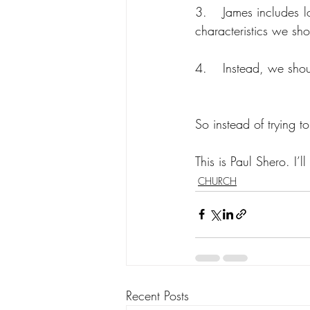
3.	James includes losing our temper with filthiness, rank growth, and wickedness. These are not 
characteristics we sh
4.	Instead, we s
So instead of trying 
This is Paul Shero. I’
CHURCH
Recent Posts