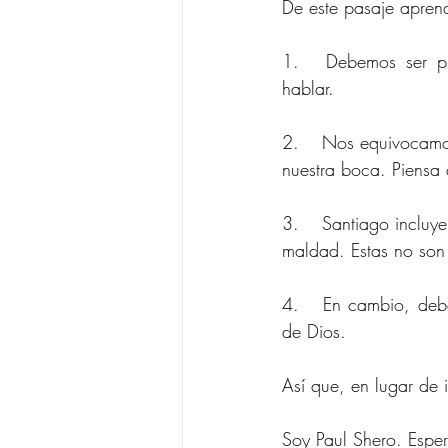
De este pasaje aprend
1.	Debemos ser prontos para oír. Escuchar más de lo que hablamos. Escuchar antes de 
hablar.
2.	Nos equivocamos cuando perdemos los estribos. Rara vez sale algo bueno rápidamente de 
nuestra boca. Piensa 
3.	Santiago incluye el perder los estribos junto con la inmundicia, la malicia desenfrenada y la 
maldad. Estas no son
4.	En cambio, debemos llenar humildemente nuestra mente y nuestro corazón con la palabra 
de Dios.
Así que, en lugar de 
Soy Paul Shero. Esper