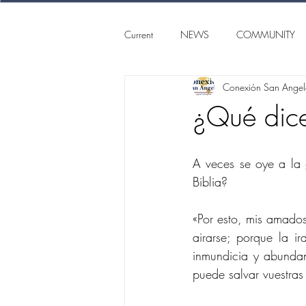
Current
NEWS
COMMUNITY
Conexión San Ange
SAN ANGELO
CONEXION S
¿Qué dice
A veces se oye a la g
Biblia?
«Por esto, mis amados
airarse; porque la i
inmundicia y abundan
puede salvar vuestra