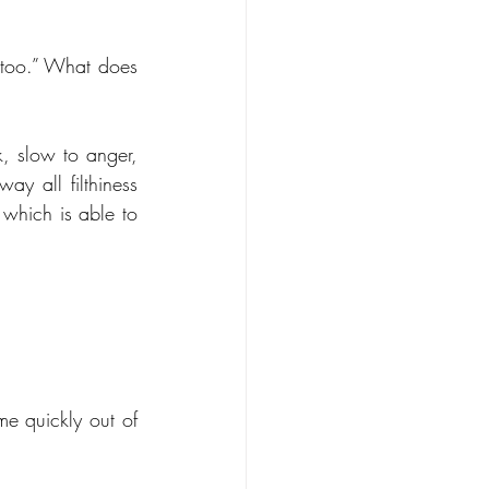
too.” What does 
, slow to anger, 
y all filthiness 
hich is able to 
.