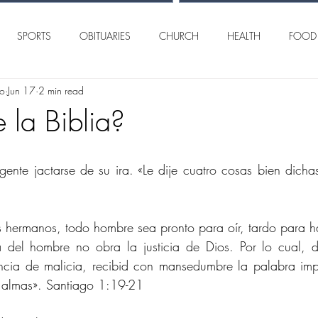
SPORTS
OBITUARIES
CHURCH
HEALTH
FOOD
lo
Jun 17
2 min read
AN ANGELO
INTERNATIONAL
CRIME
 la Biblia?
ente jactarse de su ira. «Le dije cuatro cosas bien dicha
 hermanos, todo hombre sea pronto para oír, tardo para ha
ra del hombre no obra la justicia de Dios. Por lo cual, 
cia de malicia, recibid con mansedumbre la palabra impl
s almas». Santiago 1:19-21