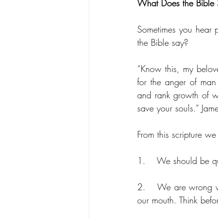
What Does the Bible
Sometimes you hear p
the Bible say?
“Know this, my belove
for the anger of man 
and rank growth of w
save your souls.” Jam
From this scripture we
1.	We should be q
2.	We are wrong when we fly off the handle. Rarely does anything good come quickly out of 
our mouth. Think befo