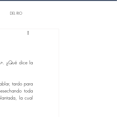
DEL RIO
s». ¿Qué dice la 
blar, tardo para 
desechando toda 
antada, la cual 