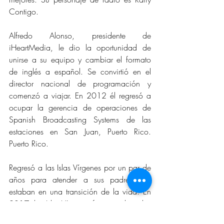
Contigo.
Alfredo Alonso, presidente de 
iHeartMedia, le dio la oportunidad de 
unirse a su equipo y cambiar el formato 
de inglés a español. Se convirtió en el 
director nacional de programación y 
comenzó a viajar. En 2012 él regresó a 
ocupar la gerencia de operaciones de 
Spanish Broadcasting Systems de las 
estaciones en San Juan, Puerto Rico. 
Puerto Rico.
Regresó a las Islas Vírgenes por un par de 
años para atender a sus padres que 
estaban en una transición de la vida. En 
2017, las Islas Vírgenes fueron golpeadas 
con 2 huracanes de categoría 5 en 15 