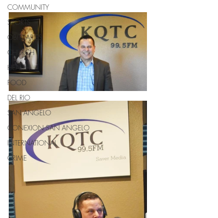
COMMUNITY
SPORTS
OBITUARIES
CHURCH
HEALTH
FOOD
DEL RIO
SAN ANGELO
CONEXION SAN ANGELO
INTERNATIONAL
CRIME