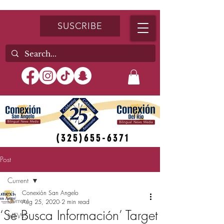
SUSCRIBE
(325)655-6371
Post
Current
Conexión San Angelo
Current
Aug 25, 2020
2 min read
‘Se Busca Información’ Target
NEWS