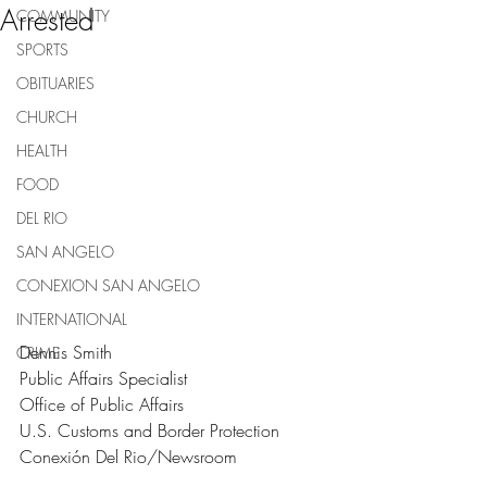
Arrested
COMMUNITY
SPORTS
OBITUARIES
CHURCH
HEALTH
FOOD
DEL RIO
SAN ANGELO
CONEXION SAN ANGELO
INTERNATIONAL
Dennis Smith
CRIME
Public Affairs Specialist
Office of Public Affairs
U.S. Customs and Border Protection
Conexión Del Rio/Newsroom