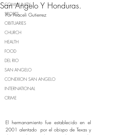
San Angelo Y Honduras.
COMMUNITY
SPORTS
Por Araceli Gutierrez 
OBITUARIES
CHURCH
HEALTH
FOOD
DEL RIO
SAN ANGELO
CONEXION SAN ANGELO
INTERNATIONAL
CRIME
El hermanamiento fue establecido en el 
2001 alentado  por el obispo de Texas y 