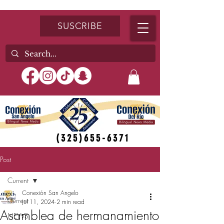
SUSCRIBE
(325)655-6371
Post
Current
Conexión San Angelo
Current
Jul 11, 2024
2 min read
Asamblea de hermanamiento
NEWS