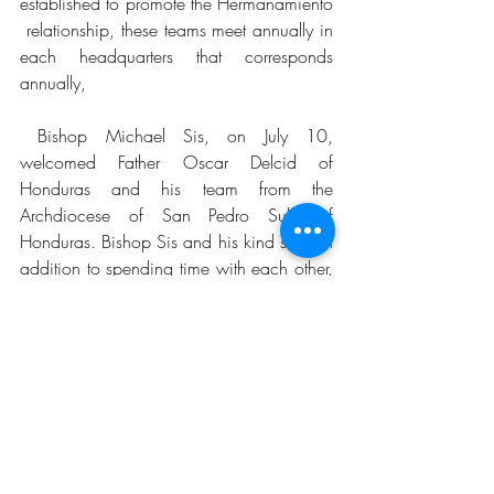
established to promote the Hermanamiento 
 relationship, these teams meet annually in 
each headquarters that corresponds 
annually,
 Bishop Michael Sis, on July 10, 
welcomed Father Oscar Delcid of 
Honduras and his team from the 
Archdiocese of San Pedro Sula of 
Honduras. Bishop Sis and his kind staff, in 
addition to spending time with each other, 
Bishop Sis blessed the sacred foods and 
exchanged gifts. In addition, Mrs. Patricia 
Stokes Santana gave a presentation on the 
immigration services provided through the 
Diocese of San Angelo to the communities 
of Midland and Abilene and San Angelo 
Texas.
 On July 11, the Archdiocese of San 