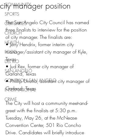
city manager position
COMMUNITY
SPORTS
The San Angelo City Council has named 
OBITUARIES
three finalists to interview for the position 
CHURCH
of city manager. The finalists are:
HEALTH
• Jerry Hendrix, former interim city 
manager/assistant city manager of Kyle, 
FOOD
Texas
DEL RIO
• Jud Rex, former city manager of 
SAN ANGELO
Garland, Texas
CONEXION SAN ANGELO
• Phillip Urrutia, assistant city manager of 
Garland, Texas
INTERNATIONAL
CRIME
The City will host a community meet-and-
greet with the finalists at 5:30 p.m. 
Tuesday, May 26, at the McNease 
Convention Center, 501 Rio Concho 
Drive. Candidates will briefly introduce 