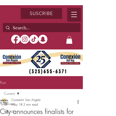
SUSCRIBE
(325)655-6371
Post
Current
Conexión San Angelo
Current
May 18
2 min read
City announces finalists for
NEWS