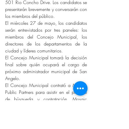
501 Rio Concho Drive. Los candidatos se 
presentarán brevemente y conversarán con 
los miembros del público.
El miércoles 27 de mayo, los candidatos 
serán entrevistados por tres paneles: los 
miembros del Concejo Municipal, los 
directores de los departamentos de la 
ciudad y líderes comunitarios.
El Concejo Municipal tomará la decisión 
final sobre quién ocupará el cargo de 
próximo administrador municipal de San 
Angelo.
El Concejo Municipal contrató a Mosaic 
Public Partners para asistir en el proceso 
de búsqueda y contratación. Mosaic 
presentó 29 candidatos cualificados a un 
subcomité del concejo, el cual redujo la 
lista a seis candidatos. Posteriormente, el 
concejo en pleno redujo la lista hasta 