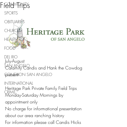
Field Trips
COMMUNITY
SPORTS
OBITUARIES
CHURCH
HEALTH
FOOD
DEL RIO
July-August
SAN ANGELO
Calamity Candis and Hank the Cowdog 
present-
CONEXION SAN ANGELO
INTERNATIONAL
Heritage Park Private Family Field Trips
CRIME
Monday-Saturday Mornings by 
appointment only
No charge for informational presentation 
about our area ranching history
For information please call Candis Hicks 