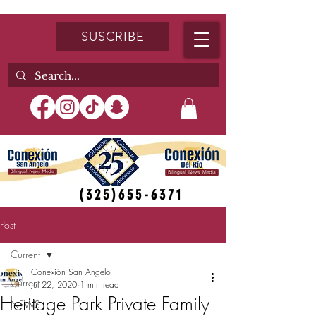
SUSCRIBE
(325)655-6371
Post
Current
Conexión San Angelo
Current
Jul 22, 2020
1 min read
Heritage Park Private Family
NEWS