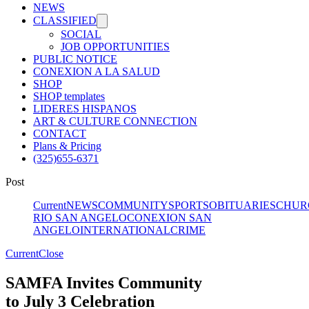
NEWS
CLASSIFIED
SOCIAL
JOB OPPORTUNITIES
PUBLIC NOTICE
CONEXION A LA SALUD
SHOP
SHOP templates
LIDERES HISPANOS
ART & CULTURE CONNECTION
CONTACT
Plans & Pricing
(325)655-6371
Post
Current
NEWS
COMMUNITY
SPORTS
OBITUARIES
CHUR
RIO
SAN ANGELO
CONEXION SAN
ANGELO
INTERNATIONAL
CRIME
Current
Close
SAMFA Invites Community
to July 3 Celebration