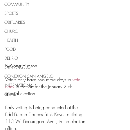
COMMUNITY
SPORTS
OBITUARIES
CHURCH
HEALTH
FOOD
DEL RIO
By:Vona Hudson 
SAN ANGELO
CONEXION SAN ANGELO
Voters only have two more days to 
vote 
INTERNATIONAL
early 
in person for the January 29th 
special election. 
CRIME
Early voting is being conducted at the 
Edd B. and Frances Frink Keyes building, 
113 W. Beauregard Ave., in the election 
office. 