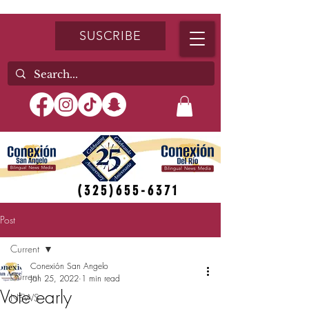
SUSCRIBE
(325)655-6371
Post
Current
Conexión San Angelo
Current
Jan 25, 2022
1 min read
Vote early
NEWS