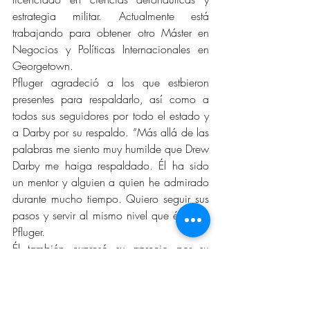
estrategia militar. Actualmente está 
trabajando para obtener otro Máster en 
Negocios y Políticas Internacionales en 
Georgetown.
Pfluger agradeció a los que estbieron 
presentes para respaldarlo, así como a 
todos sus seguidores por todo el estado y 
a Darby por su respaldo. “Más allá de las 
palabras me siento muy humilde que Drew 
Darby me haiga respaldado. Él ha sido 
un mentor y alguien a quien he admirado 
durante mucho tiempo. Quiero seguir sus 
pasos y servir al mismo nivel que él”, dijo 
Pfluger.  
Él también expresó su aprecio por su 
esposa, hijos y su amplia familia. “Yo 
prometo que continuaremos trabajando 
duro, visitando cada condado y 