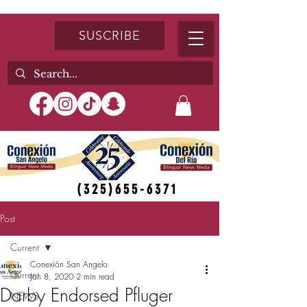
SUSCRIBE
(325)655-6371
Post
Current
Conexión San Angelo
Current
Jan 8, 2020
2 min read
Darby Endorsed Pfluger
NEWS