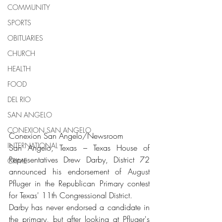
COMMUNITY
SPORTS
OBITUARIES
CHURCH
HEALTH
FOOD
DEL RIO
SAN ANGELO
CONEXION SAN ANGELO
Conexion San Angelo/Newsroom 
INTERNATIONAL
San Angelo, Texas – Texas House of 
Representatives Drew Darby, District 72 
CRIME
announced his endorsement of August 
Pfluger in the Republican Primary contest 
for Texas' 11th Congressional District.
Darby has never endorsed a candidate in 
the primary, but after looking at Pfluger's 