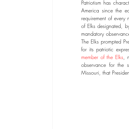
Patriotism has charac
America since the ea
requirement of every
of Elks designated, 
mandatory observance
The Elks prompted Pr
for its patriotic expr
member of the Elks
, 
observance for the 
Missouri, that Presid