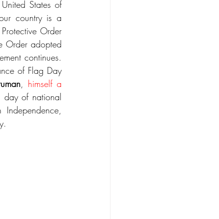
United States of 
ur country is a 
rotective Order 
e Order adopted 
ment continues. 
nce of Flag Day 
ruman
,
 himself a 
day of national 
n Independence, 
y.