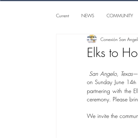
Current
NEWS
COMMUNITY
Conexión San Ange
SAN ANGELO
CONEXION S
Elks to H
 San Angelo, Texas
—S
on Sunday June 14
th
partnering with the E
ceremony. Please bring
We invite the communit