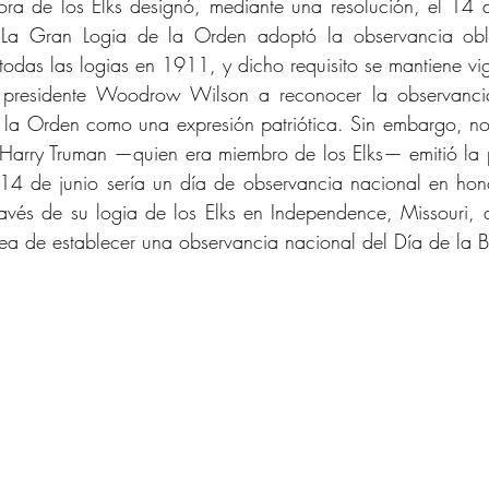
ora de los Elks designó, mediante una resolución, el 14 
La Gran Logia de la Orden adoptó la observancia oblig
todas las logias en 1911, y dicho requisito se mantiene vi
al presidente Woodrow Wilson a reconocer la observanci
 la Orden como una expresión patriótica. Sin embargo, no
 Harry Truman —quien era miembro de los Elks— emitió la 
 14 de junio sería un día de observancia nacional en hono
ravés de su logia de los Elks en Independence, Missouri, q
dea de establecer una observancia nacional del Día de la 