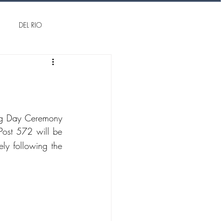
DEL RIO
ag Day Ceremony 
ost 572 will be 
ly following the 