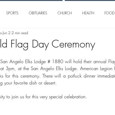
SPORTS
OBITUARIES
CHURCH
HEALTH
FOOD
lo
Jun 2
2 min read
AN ANGELO
INTERNATIONAL
CRIME
old Flag Day Ceremony
an Angelo Elks Lodge # 1880 will hold their annual Fl
 at 3pm, at the San Angelo Elks Lodge. American Legion P
lks for this ceremony. There will a potluck dinner immediate
 your favorite dish or desert.
y to join us for this very special celebration.