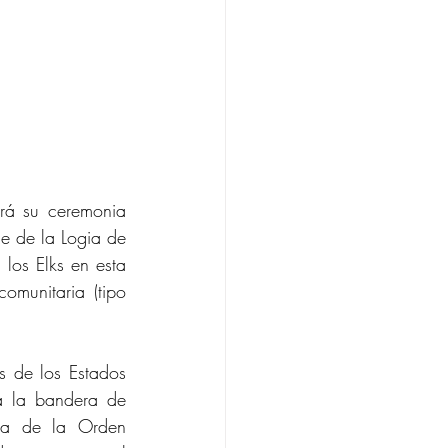
á su ceremonia 
e de la Logia de 
os Elks en esta 
ceremonia. Inmediatamente después de la ceremonia, se ofrecerá una cena comunitaria (tipo 
s de los Estados 
a la bandera de 
ia de la Orden 