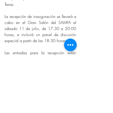
Texas.
La recepción de inauguración se llevará a 
cabo en el Gran Salón del SAMFA el 
sábado 11 de julio, de 17:30 a 20:00 
horas, e incluirá un panel de discusión 
especial a partir de las 18:30 horas.
Las entradas para la recepción están 
disponibles en línea en 
https://bit.ly/cvcollects. ¡La entrada es 
gratuita para los miembros del museo! No 
es necesario presentar boleto: simplemente 
regístrese a su llegada y el personal tendrá 
su nombre en la lista de invitados. Para 
más información, visite SAMFA.org o 
llame al 325-653-3333.