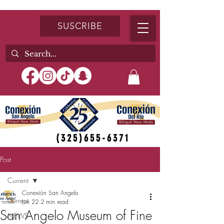
SUSCRIBE
(325)655-6371
Post
Current
Conexión San Angelo
Current
Jun 22
2 min read
San Angelo Museum of Fine
NEWS