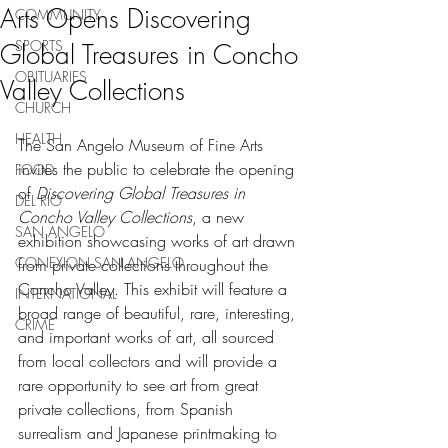
Arts Opens Discovering
COMMUNITY
SPORTS
Global Treasures in Concho
OBITUARIES
Valley Collections
CHURCH
HEALTH
The San Angelo Museum of Fine Arts 
invites the public to celebrate the opening 
FOOD
of 
Discovering Global Treasures in 
DEL RIO
Concho Valley Collections
, a new 
SAN ANGELO
exhibition showcasing works of art drawn 
CONEXION SAN ANGELO
from private collections throughout the 
Concho Valley. This exhibit will feature a 
INTERNATIONAL
broad range of beautiful, rare, interesting, 
CRIME
and important works of art, all sourced 
from local collectors and will provide a 
rare opportunity to see art from great 
private collections, from Spanish 
surrealism and Japanese printmaking to 