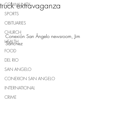
truck extravaganza
COMMUNITY
SPORTS
OBITUARIES
CHURCH
Conexión San Ángelo newsroom, Jim 
HEALTH
Sánchez
FOOD
DEL RIO
SAN ANGELO
CONEXION SAN ANGELO
INTERNATIONAL
CRIME