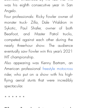
was his eighth consecutive year in San 
Angelo.
Four professionals: Ricky Fowler owner of 
monster truck- Zilla, Dale Waldron in 
Sykotic, Paul Shafer, owner of both 
Bearfoot, and Master Patrol trucks, 
competed against each other during the 
nearly three-hour show. The audience 
eventually saw Fowler win this year’s 2021 
MT championship.
Also appearing was Kenny Bartram, an 
American professional 
freestyle
motocross
rider, who put on a show with his high-
flying aerial stunts that were incredibly 
spectacular.
* * * * * *