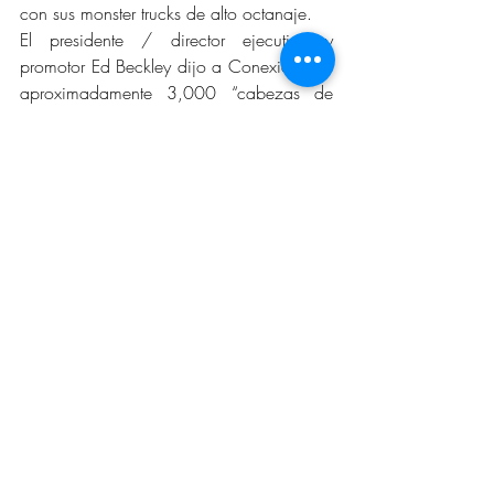
con sus monster trucks de alto octanaje.
El presidente / director ejecutivo y 
promotor Ed Beckley dijo a Conexión que 
aproximadamente 3,000 “cabezas de 
engrane” (personas que persiguen 
intereses mecánicos, como automóviles, 
camiones) han apoyado la incorporación 
de los mejores profesionales del negocio, 
evidenciado por el hecho de que este era 
su octavo año consecutivo en San 
Ángelo.
Cuatro profesionales: Ricky Fowler, 
propietario de Zilla, Dale Waldron en 
Sykotic, Paul Shafer, propietario de 
Bearfoot y Master Patrol, compitieron entre 
sí durante el espectáculo de casi tres 
horas. La audiencia finalmente vio a 
Fowler ganar el campeonato de este año.
También apareció Kenny Bartram, piloto 