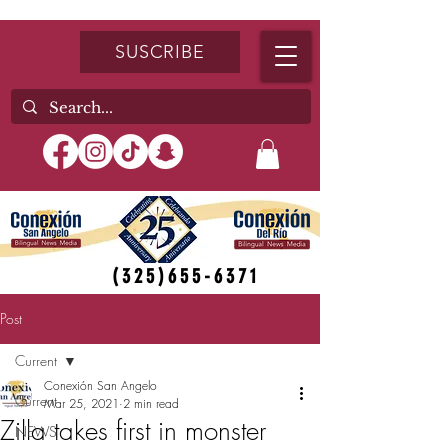
SUSCRIBE
(325)655-6371
Post
Current
Conexión San Angelo
Current
Mar 25, 2021
2 min read
Zilla takes first in monster
NEWS