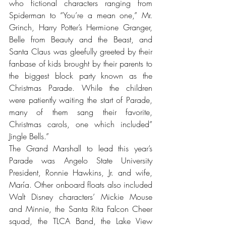
who fictional characters ranging from 
Spiderman to “You’re a mean one,” Mr. 
Grinch, Harry Potter’s Hermione Granger, 
Belle from Beauty and the Beast, and 
Santa Claus was gleefully greeted by their 
fanbase of kids brought by their parents to 
the biggest block party known as the 
Christmas Parade. While the children 
were patiently waiting the start of Parade, 
many of them sang their favorite, 
Christmas carols, one which included” 
Jingle Bells.”
The Grand Marshall to lead this year’s 
Parade was Angelo State University 
President, Ronnie Hawkins, Jr. and wife, 
María. Other onboard floats also included 
Walt Disney characters’ Mickie Mouse 
and Minnie, the Santa Rita Falcon Cheer 
squad, the TLCA Band, the Lake View 