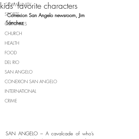
kids’ favorite characters
COMMUNITY
SPORTS
 Conexion San Angelo newsroom, Jim 
Sánchez
OBITUARIES
CHURCH
HEALTH
FOOD
DEL RIO
SAN ANGELO
CONEXION SAN ANGELO
INTERNATIONAL
CRIME
SAN ANGELO – A cavalcade of who’s 