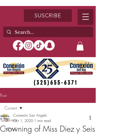
SUSCRIBE
(325)655-6371
Post
Current
Conexión San Angelo
Current
Oct 1, 2020
1 min read
Crowning of Miss Diez y Seis
NEWS