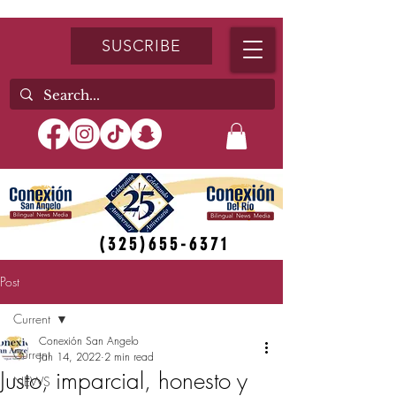
SUSCRIBE
(325)655-6371
Post
Current
Conexión San Angelo
Current
Jan 14, 2022
2 min read
Justo, imparcial, honesto y
NEWS