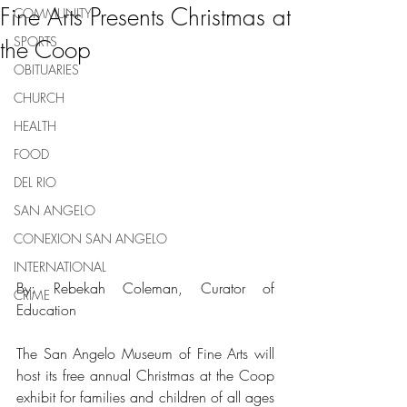
Fine Arts Presents Christmas at
COMMUNITY
SPORTS
the Coop
OBITUARIES
CHURCH
HEALTH
FOOD
DEL RIO
SAN ANGELO
CONEXION SAN ANGELO
INTERNATIONAL
By: Rebekah Coleman, Curator of 
CRIME
Education
The San Angelo Museum of Fine Arts will 
host its free annual Christmas at the Coop 
exhibit for families and children of all ages 