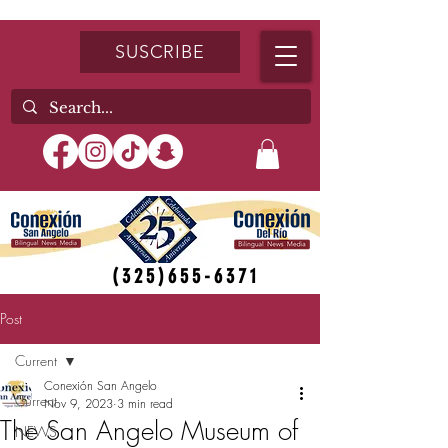
SUSCRIBE
(325)655-6371
Post
Current
Conexión San Angelo
Current
Nov 9, 2023
3 min read
The San Angelo Museum of
NEWS