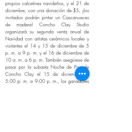
propios calcetines navideños, y el 21 de 
diciembre, con una donación de $5, ¡los 
invitados podrán pintar un Cascanueces 
de madera! Concho Clay Studio 
organizará su segunda venta anual de 
Navidad con artistas cerámicos locales y 
visitantes el 14 y 15 de diciembre de 5 
p. m. a 9 p. m. y el 16 de diciembre de 
10 a. m. a 6 p. m. También asegúrese de 
pasar por la subasta Noche de Paz de 
Concho Clay el 15 de diciembre de 
5:00 p. m. a 9:00 p. m., los ganadores 
de la subasta se anunciarán a las 8:30 p. 
m. el viernes por la noche. Además, 
únase a nosotros en el Día Familiar de 
Arcilla el 16 de diciembre de 10 a. m. a 
12 p. m. para crear su propia copa de 
árbol de cerámica. El museo cuenta con 
el apoyo de generosas contribuciones de 