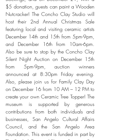
$5 donation, guests can paint a Wooden 
Nutcracker! The Concho Clay Studio will 
host their 2nd Annual Christmas Sale 
featuring local and visiting ceramic artists 
December 14th and 15th from 5pm-9pm, 
and December 16th from 10am-6pm. 
Also be sure to stop by the Concho Clay 
Silent Night Auction on December 15th 
from 5pm-9pm, auction winners 
announced at 8:30pm Friday evening. 
Also, please join us for Family Clay Day 
on December 16 from 10 AM – 12 PM to 
create your own Ceramic Tree Topper! The 
museum is supported by generous 
contributions from both individuals and 
businesses, San Angelo Cultural Affairs 
Council, and the San Angelo Area 
Foundation. This event is funded in part by 