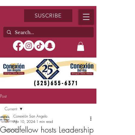
SUSCRIBE
(325)655-6371
Post
Current
Conexión San Angelo
Current
Apr 10, 2024
1 min read
Goodfellow hosts Leadership
NEWS