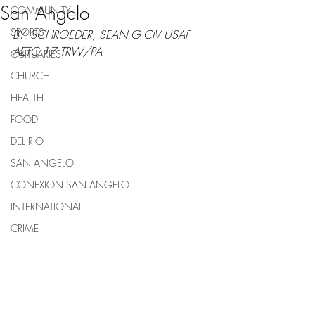
San Angelo
COMMUNITY
SPORTS
BY: SCHROEDER, SEAN G CIV USAF 
AETC 17 TRW/PA
OBITUARIES
CHURCH
HEALTH
FOOD
DEL RIO
SAN ANGELO
CONEXION SAN ANGELO
INTERNATIONAL
CRIME