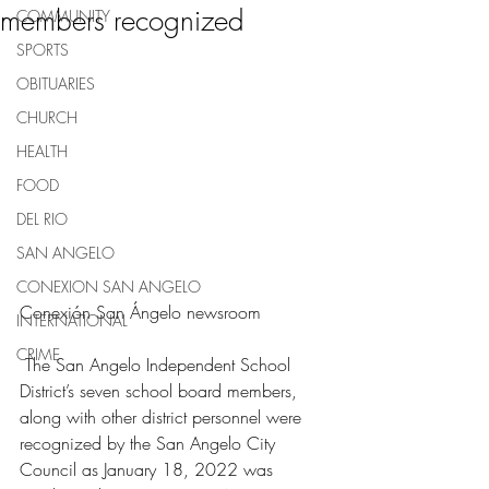
members recognized
COMMUNITY
SPORTS
OBITUARIES
CHURCH
HEALTH
FOOD
DEL RIO
SAN ANGELO
CONEXION SAN ANGELO
Conexión San Ángelo newsroom
INTERNATIONAL
CRIME
 The San Angelo Independent School 
District’s seven school board members, 
along with other district personnel were 
recognized by the San Angelo City 
Council as January 18, 2022 was 