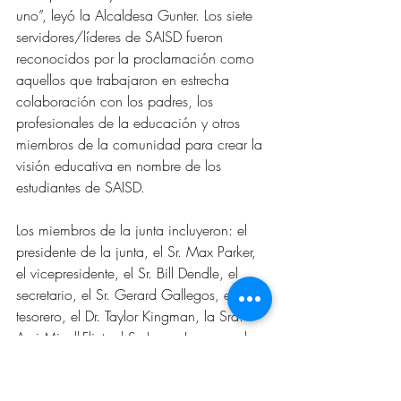
uno”, leyó la Alcaldesa Gunter. Los siete 
servidores/líderes de SAISD fueron 
reconocidos por la proclamación como 
aquellos que trabajaron en estrecha 
colaboración con los padres, los 
profesionales de la educación y otros 
miembros de la comunidad para crear la 
visión educativa en nombre de los 
estudiantes de SAISD.
Los miembros de la junta incluyeron: el 
presidente de la junta, el Sr. Max Parker, 
el vicepresidente, el Sr. Bill Dendle, el 
secretario, el Sr. Gerard Gallegos, el 
tesorero, el Dr. Taylor Kingman, la Sra. 
Ami Mizell-Flint, el Sr. Lanny Layman y la 
Sra. Lupita Arroyo. El Sr. Gallegos y el Sr. 
Layman no pudieron asistir.