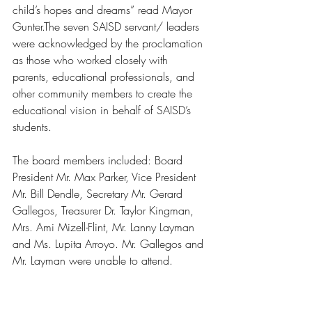
child’s hopes and dreams” read Mayor 
Gunter.The seven SAISD servant/ leaders 
were acknowledged by the proclamation 
as those who worked closely with 
parents, educational professionals, and 
other community members to create the 
educational vision in behalf of SAISD’s 
students.
The board members included: Board 
President Mr. Max Parker, Vice President 
Mr. Bill Dendle, Secretary Mr. Gerard 
Gallegos, Treasurer Dr. Taylor Kingman, 
Mrs. Ami Mizell-Flint, Mr. Lanny Layman 
and Ms. Lupita Arroyo. Mr. Gallegos and 
Mr. Layman were unable to attend.