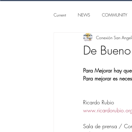
Current
NEWS
COMMUNITY
Conexión San Ange
SAN ANGELO
CONEXION S
De Bueno
Para Mejorar hay que
Para mejorar es neces
Ricardo Rubio
www.ricardorubio.or
Sala de prensa / Con