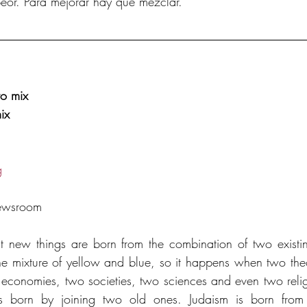
peor. Para mejorar hay que mezclar.
to mix
ix
g
ewsroom
 new things are born from the combination of two existing
e mixture of yellow and blue, so it happens when two theo
economies, two societies, two sciences and even two religi
s born by joining two old ones. Judaism is born from t