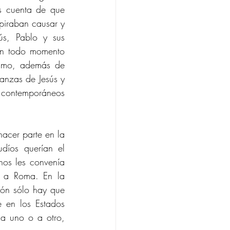
s cuenta de que 
piraban causar y 
sús, Pablo y sus 
en todo momento 
ísmo, además de 
anzas de Jesús y 
s contemporáneos 
acer parte en la 
díos querían el 
os les convenía 
 a Roma. En la 
ón sólo hay que 
 en los Estados 
a uno o a otro, 