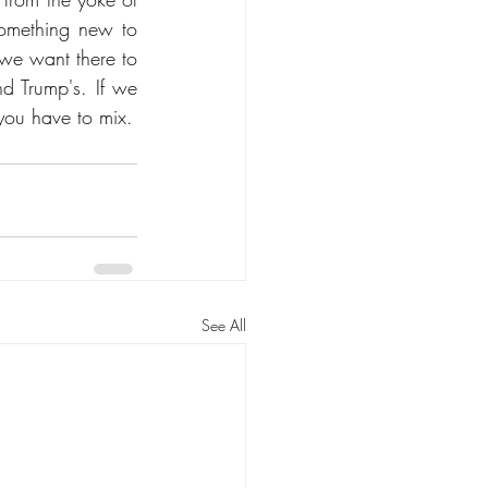
omething new to 
we want there to 
d Trump's. If we 
you have to mix.
See All