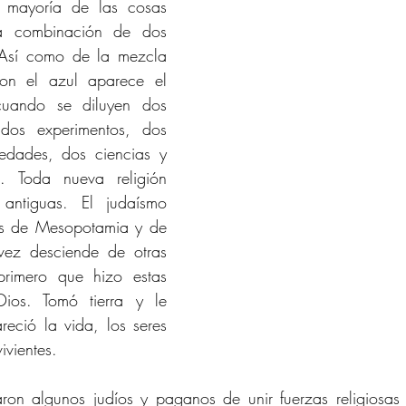
 mayoría de las cosas 
 combinación de dos 
 Así como de la mezcla 
con el azul aparece el 
cuando se diluyen dos 
 dos experimentos, dos 
edades, dos ciencias y 
s. Toda nueva religión 
antiguas. El judaísmo 
es de Mesopotamia y de 
vez desciende de otras 
primero que hizo estas 
ios. Tomó tierra y le 
reció la vida, los seres 
ivientes.
ron algunos judíos y paganos de unir fuerzas religiosas d