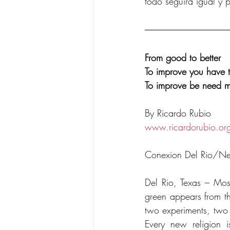
todo seguirá igual y 
From good to better
To improve you have 
To improve be need m
By Ricardo Rubio
www.ricardorubio.or
Conexion Del Rio/N
Del Rio, Texas – Most
green appears from th
two experiments, two 
Every new religion i