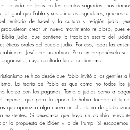
ocer la vida de Jesús en los escritos sagrados, nos damo
ío, al igual que Pablo y sus primeros seguidores, quienes as
el territorio de Israel y la cultura y religión judía. Je
 propusieron crear un nuevo movimiento religioso, pues 
Biblia Judía, que contiene la tradición escrita del juda
res éticas orales del pueblo judío. Por eso, todas las enseñ
 rabínicas. Jesús era un rabino. Pero sin proponérselo su
paganismo, cuyo resultado fue el cristianismo. 
istianismo se hizo desde que Pablo invitó a los gentiles a h
daísmo. La teoría de Pablo es que como no todos los ju
mó fuerza con los paganos. Tanto a judíos como a pagan
el imperio, que para la época le había tocado el turno
mos que aparezca algo nuevo en el sistema de globalizaci
a existentes. Si deseamos que haya un cambio relevante
lar la propuesta de Biden y la de Trump. Si escogemos 