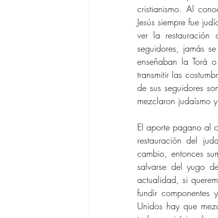
cristianismo. Al con
Jesús siempre fue jud
ver la restauración d
seguidores, jamás se
enseñaban la Torá o 
transmitir las costumb
de sus seguidores son
mezclaron judaísmo y 
El aporte pagano al cr
restauración del ju
cambio, entonces su
salvarse del yugo d
actualidad, si quere
fundir componentes y
Unidos hay que mezc