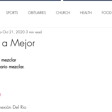
SPORTS
OBITUARIES
CHURCH
HEALTH
FOOD
lo
Oct 21, 2020
3 min read
AN ANGELO
INTERNATIONAL
CRIME
 a Mejor
 mezclar
ario mezclar.
g
exión Del Rio