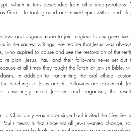
t, which in turn descended from other incorporations. Th
s God. He took ground and mixed spirit with it and life, 
 
 Jews and pagans made to join religious forces gave rise to 
sus in the sacred writings, we realize that Jesus was always
s, who aspired to cause and see the restoration of the territ
d religion. Jesus, Paul and their followers never set out
cause at all times they taught the Torah or Jewish Bible, wh
Judaism, in addition to transmitting the oral ethical custo
 the teachings of Jesus and his followers are rabbinical. Je
ies unwittingly mixed Judaism and paganism, the resul
 to Christianity was made since Paul invited the Gentiles to
. Paul's theory is that since not all Jews wanted change, so
as convenient for both Jews and pagans to save themselves 