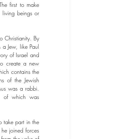
e first to make 
living beings or 
Christianity. By 
 a Jew, like Paul 
ory of Israel and 
 to create a new 
ich contains the 
ms of the Jewish 
sus was a rabbi. 
t of which was 
 take part in the 
 he joined forces 
from the yoke of 