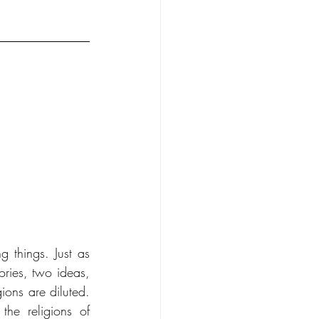
 things. Just as 
ries, two ideas, 
ons are diluted. 
he religions of 