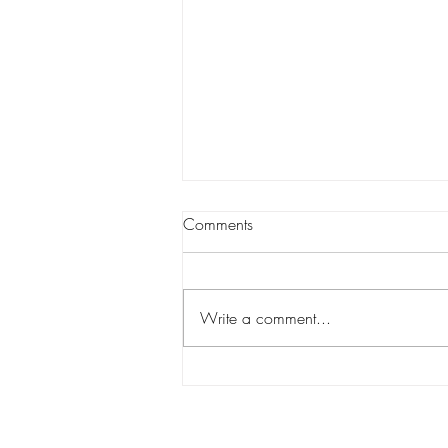
Comments
Write a comment...
Blackshear Heights celebrates
7 years in the community
San Angelo, Tx