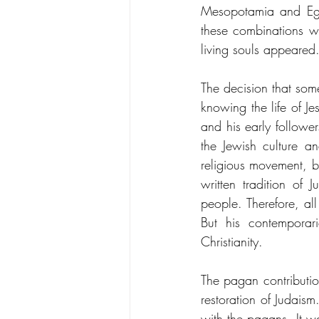
Mesopotamia and Egyp
these combinations wa
living souls appeared.
The decision that some
knowing the life of Je
and his early follower
the Jewish culture an
religious movement, be
written tradition of 
people. Therefore, all
But his contemporar
Christianity.
The pagan contribution
restoration of Judaism
with the pagans. It w