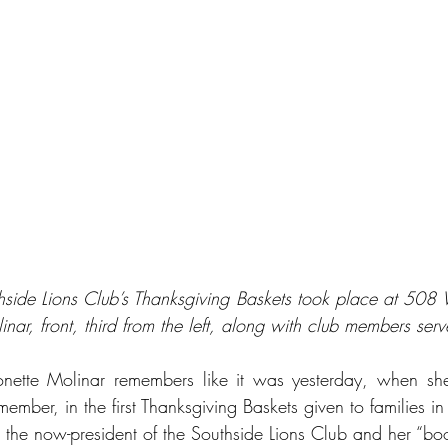
hside Lions Club’s Thanksgiving Baskets took place at 508
nar, front, third from the left, along with club members serv
e Molinar remembers like it was yesterday, when she 
ember, in the first Thanksgiving Baskets given to families i
r, the now-president of the Southside Lions Club and her “boo