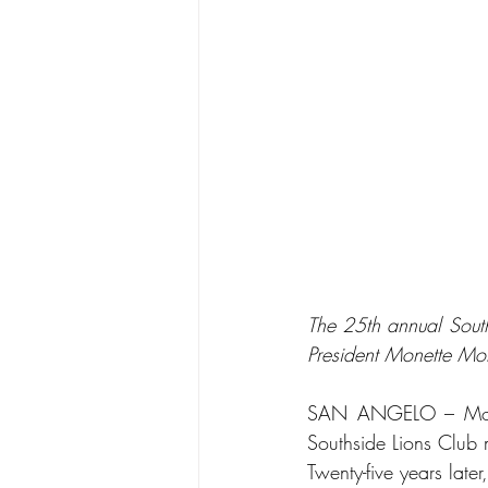
The 25th annual Sout
President Monette Moli
SAN ANGELO – Monett
Southside Lions Club m
Twenty-five years late