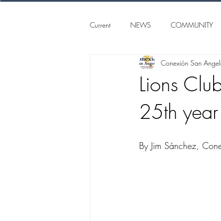
Current
NEWS
COMMUNITY
Conexión San Ange
SAN ANGELO
CONEXION S
Lions Club
25th year
By Jim Sánchez, Con