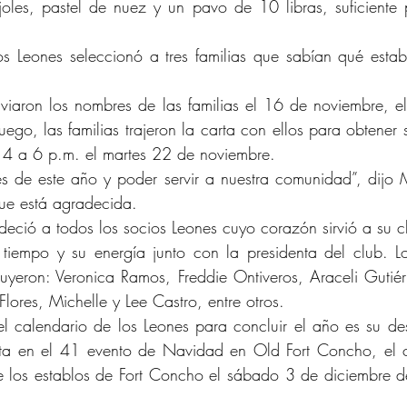
ijoles, pastel de nuez y un pavo de 10 libras, suficiente 
 Leones seleccionó a tres familias que sabían qué estaba
viaron los nombres de las familias el 16 de noviembre, el
uego, las familias trajeron la carta con ellos para obtener 
 4 a 6 p.m. el martes 22 de noviembre.
s de este año y poder servir a nuestra comunidad”, dijo M
que está agradecida.
eció a todos los socios Leones cuyo corazón sirvió a su c
 tiempo y su energía junto con la presidenta del club. L
cluyeron: Veronica Ramos, Freddie Ontiveros, Araceli Gutiérr
lores, Michelle y Lee Castro, entre otros.
el calendario de los Leones para concluir el año es su d
a en el 41 evento de Navidad en Old Fort Concho, el cu
de los establos de Fort Concho el sábado 3 de diciembre d