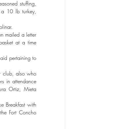
asoned stuffing, 
a 10 lb turkey, 
linar.
 mailed a letter 
basket at a time 
aid pertaining to 
r club, also who 
rs in attendance 
ra Ortiz, Mieta 
e Breakfast with 
the Fort Concho 