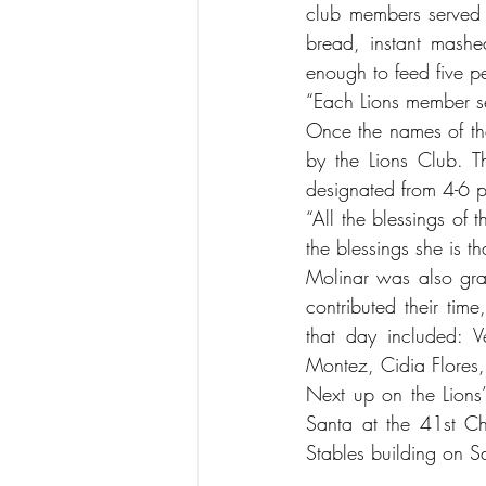
club members served 4
bread, instant mash
enough to feed five p
“Each Lions member se
Once the names of the
by the Lions Club. Th
designated from 4-6 
“All the blessings of 
the blessings she is tha
Molinar was also grat
contributed their tim
that day included: V
Montez, Cidia Flores,
Next up on the Lions’
Santa at the 41st Ch
Stables building on 