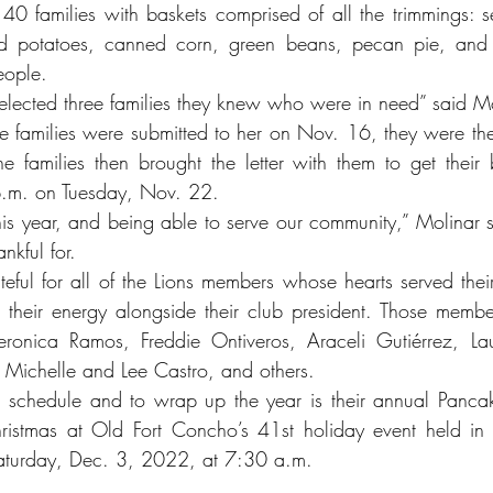
0 families with baskets comprised of all the trimmings: se
ed potatoes, canned corn, green beans, pecan pie, and 
eople.
lected three families they knew who were in need” said Mo
 families were submitted to her on Nov. 16, they were then
e families then brought the letter with them to get their 
p.m. on Tuesday, Nov. 22.  
this year, and being able to serve our community,” Molinar s
nkful for. 
eful for all of the Lions members whose hearts served thei
e, their energy alongside their club president. Those membe
eronica Ramos, Freddie Ontiveros, Araceli Gutiérrez, Lau
 Michelle and Lee Castro, and others. 
 schedule and to wrap up the year is their annual Pancak
ristmas at Old Fort Concho’s 41st holiday event held in 
Saturday, Dec. 3, 2022, at 7:30 a.m.