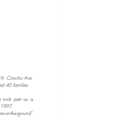
 W. Concho Ave. 
ed 40 families. 
took part as a 
n 1997.
ts-on-the-ground” 