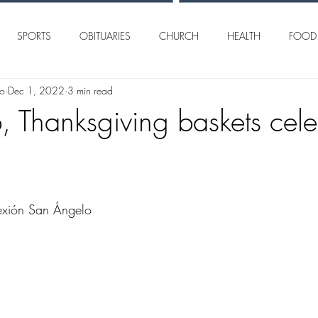
SPORTS
OBITUARIES
CHURCH
HEALTH
FOOD
lo
Dec 1, 2022
3 min read
AN ANGELO
INTERNATIONAL
CRIME
, Thanksgiving baskets cele
exión San Ángelo