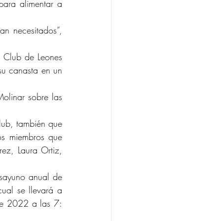
para alimentar a 
n necesitados”, 
 Club de Leones 
su canasta en un 
olinar sobre las 
lub, también que 
os miembros que 
ez, Laura Ortiz, 
esayuno anual de 
al se llevará a 
e 2022 a las 7: 