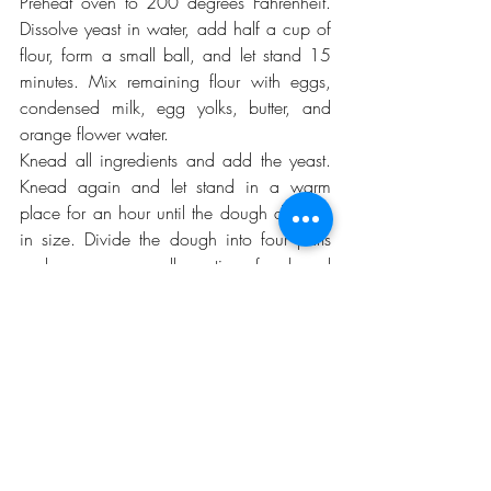
Preheat oven to 200 degrees Fahrenheit. 
Dissolve yeast in water, add half a cup of 
flour, form a small ball, and let stand 15 
minutes. Mix remaining flour with eggs, 
condensed milk, egg yolks, butter, and 
orange flower water.
Knead all ingredients and add the yeast. 
Knead again and let stand in a warm 
place for an hour until the dough doubles 
in size. Divide the dough into four parts 
and spare a small portion for bread 
decoration.
Round each of the parts and place them 
on a greased baking tray. Make tears and 
bones with the dough, and stick them to 
the bread with the beaten egg. Glaze the 
bread with the beaten egg and sprinkle 
with the sugar. Bake 25 to 30 minutes
FOOD