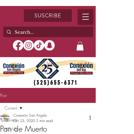
SUSCRIBE
(325)655-6371
Post
Current
Conexión San Angelo
Current
Oct 23, 2020
2 min read
Pan de Muerto
NEWS