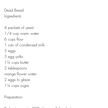
Dead Bread 
Ingredients
4 packets of yeast
1/4 cup warm water
6 cups flour
1 can of condensed milk
5 eggs
5 egg yolks
1¼ cups butter
2 tablespoons 
orange flower water
2 eggs to glaze
1¼ cups sugar
Preparation