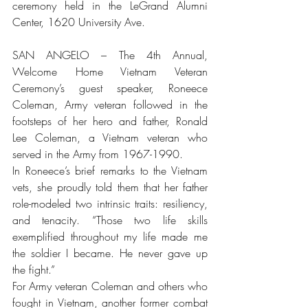
ceremony held in the LeGrand Alumni 
Center, 1620 University Ave.
SAN ANGELO – The 4th Annual, 
Welcome Home Vietnam Veteran 
Ceremony’s guest speaker, Roneece 
Coleman, Army veteran followed in the 
footsteps of her hero and father, Ronald 
Lee Coleman, a Vietnam veteran who 
served in the Army from 1967-1990. 
In Roneece’s brief remarks to the Vietnam 
vets, she proudly told them that her father 
role-modeled two intrinsic traits: resiliency, 
and tenacity. “Those two life skills 
exemplified throughout my life made me 
the soldier I became. He never gave up 
the fight.”
For Army veteran Coleman and others who 
fought in Vietnam, another former combat 