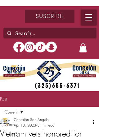
SUSCRIBE
(325)655-6371
Post
Current
Conexión San Angelo
Current
Apr 13, 2023
3 min read
Vietnam vets honored for
NEWS