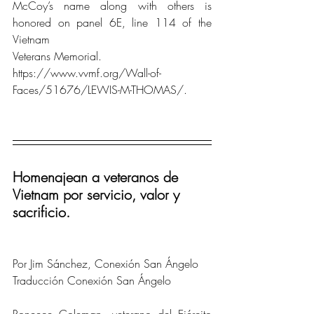
McCoy’s name along with others is 
honored on panel 6E, line 114 of the 
Vietnam 
Veterans Memorial.  
https://www.vvmf.org/Wall-of-
Faces/51676/LEWIS-M-THOMAS/.
Homenajean a veteranos de 
Vietnam por servicio, valor y 
sacrificio.
Por Jim Sánchez, Conexión San Ángelo
Traducción Conexión San Ángelo
Roneece Coleman, veterano del Ejército 