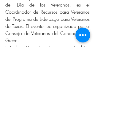
del Día de los Veteranos, es el 
Coordinador de Recursos para Veteranos 
del Programa de Liderazgo para Veteranos 
de Texas. El evento fue organizado por el 
Consejo de Veteranos del Condado Tom 
Green.
Entre los 50 o más veteranos que también 
fueron homenajeados el sábado 25 de 
marzo de 2023 se encuentran: Jerry 
Rainbolt y Frederick W. McKinney. Todos 
los veteranos recibieron un broche de 
solapa conmemorativo de los 50 años de 
la Guerra de Vietnam y un certificado. La 
conmemoración de la guerra de Vietnam 
de los Estados Unidos de América honra: 
servicio, valor y sacrificio. El certificado 
dice:
“Por el servicio en la Guerra de Vietnam. 
Este desempeño conspicuo del deber 