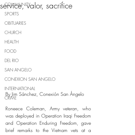
service, valor, sacrifice
COMMUNITY
SPORTS
OBITUARIES
CHURCH
HEALTH
FOOD
DEL RIO
SAN ANGELO
CONEXION SAN ANGELO
INTERNATIONAL
By Jim Sánchez, Conexión San Ángelo
CRIME
Roneece Coleman, Army veteran, who 
was deployed in Operation Iraqi Freedom 
and Operation Enduring Freedom, gave 
brief remarks to the Vietnam vets at a 