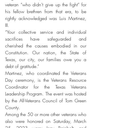
veteran “who didn’t give up the fight” for 
his fellow brethren from that era, to be 
rightly acknowledged was Luis Martinez, 
III.
“Your collective service and individual 
sacrifices have safeguarded and 
cherished the causes embodied in our 
Constitution. Our nation, the State of 
Texas, our city, our families owe you a 
debt of gratitude.”
Martinez, who coordinated the Veterans 
Day ceremony, is the Veterans Resource 
Coordinator for the Texas Veterans 
Leadership Program. The event was hosted 
by the All-Veterans Council of Tom Green 
County.
Among the 50 or more other veterans who 
also were honored on Saturday, March 
25, 2023 were: Jerry Rainbolt, and 